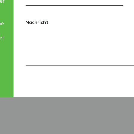
er
ne
Nachricht
r!